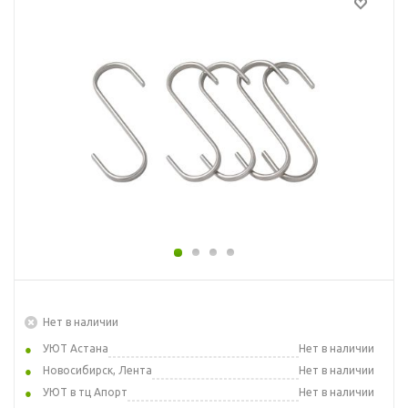
Нет в наличии
УЮТ Астана
Нет в наличии
Новосибирск, Лента
Нет в наличии
УЮТ в тц Апорт
Нет в наличии