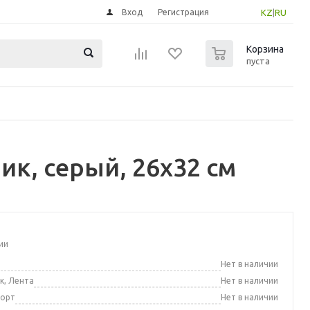
Вход
Регистрация
KZ
|
RU
0
Корзина
пуста
к, серый, 26x32 см
ии
а
Нет в наличии
к, Лента
Нет в наличии
порт
Нет в наличии