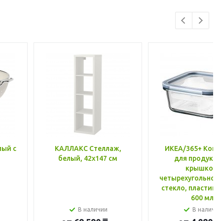
лый с
КАЛЛАКС Стеллаж,
ИКЕА/365+ Конт
белый, 42x147 см
для продукто
крышкой,
четырехугольной
стекло, пластик 
600 мл
В наличии
В наличи