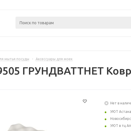
ля мытья посуды
-
Аксессуары для моек
9505 ГРУНДВАТТНЕТ Коври
Нет в налич
УЮТ Астан
Новосибирс
УЮТ в тц А