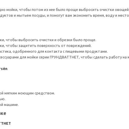
дно мойки, чтобы потом из нее было проще выбросить очистки овощей
дуктов и мытьем посуды, и помогут вам экономить время, воду и место
ки, чтобы выбросить очистки и обрезки было проще.
ки, чтобы защитить поверхность от повреждений.
астика, одобренного для контакта с пищевыми продуктами.
сессуарами для мойки серии ГРУНДВАТТНЕТ, чтобы сделать работу на к
rsén
ой мягким моющим средством.
ью.
ой машине.
вке
ТТНЕТ