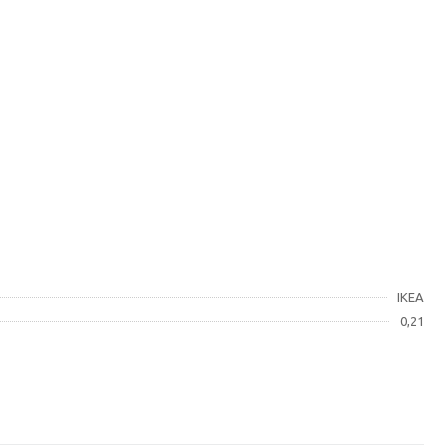
IKEA
0,21