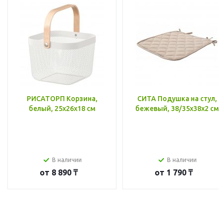
РИСАТОРП Корзина,
СИТА Подушка на стул,
белый, 25x26x18 см
бежевый, 38/35x38x2 см
В наличии
В наличии
от
8 890 ₸
от
1 790 ₸