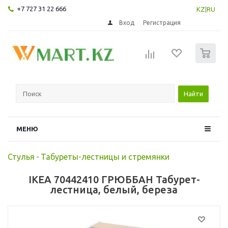
+7 727 31 22 666
KZ
|
RU
Вход
Регистрация
0
Найти
МЕНЮ
Стулья
-
Табуреты-лестницы и стремянки
IKEA 70442410 ГРЮББАН Табурет-
лестница, белый, береза