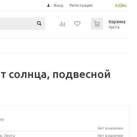
Вход
Регистрация
KZ
|
RU
0
Корзина
пуста
т солнца, подвесной
ии
а
Нет в наличии
к, Лента
Нет в наличии