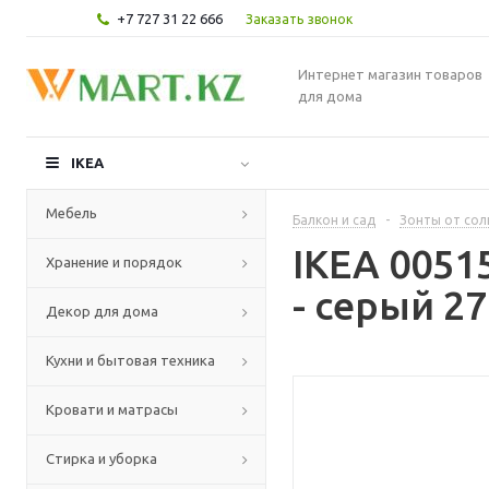
+7 727 31 22 666
Заказать звонок
Интернет магазин товаров
для дома
IKEA
Мебель
Балкон и сад
-
Зонты от сол
IKEA 0051
Хранение и порядок
- серый 27
Декор для дома
Кухни и бытовая техника
Кровати и матрасы
Стирка и уборка