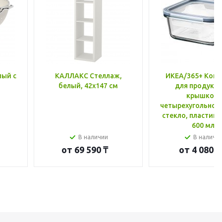
лый с
КАЛЛАКС Стеллаж,
ИКЕА/365+ Конт
белый, 42x147 см
для продукто
крышкой,
четырехугольной
стекло, пластик 
600 мл
В наличии
В наличи
от
69 590 ₸
от
4 080 ₸