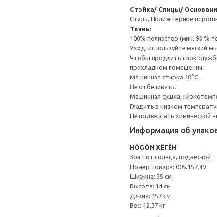
Стойка/ Спицы/ Основани
Сталь, Полиэстерное порош
Ткань:
100% полиэстер (мин. 90 % 
Уход: используйте мягкий м
Чтобы продлить срок службы
прохладном помещении.
Машинная стирка 40°С.
Не отбеливать.
Машинная сушка, низкотемп
Гладить в низком температ
Не подвергать химической ч
Информация об упако
HÖGÖN ХЁГЁН
Зонт от солнца, подвесной
Номер товара: 005.157.49
Ширина: 35 см
Высота: 14 см
Длина: 157 см
Вес: 12.37 кг