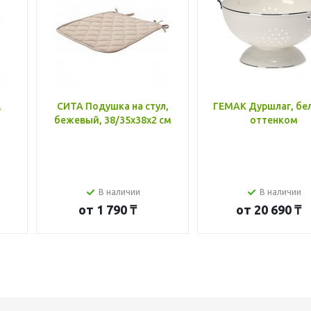
,
СИТА Подушка на стул,
ГЕМАК Дуршлаг, бе
бежевый, 38/35x38x2 см
оттенком
В наличии
В наличии
от
1 790 ₸
от
20 690 ₸