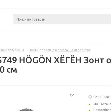
нца и павильоны
-
Зонты от солнца и основания для зонтов
5749 HÖGÖN ХЁГЁН Зонт о
0 см
Нет в налич
УЮТ Астан
Новосибирс