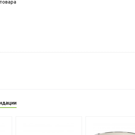
товара
ндации