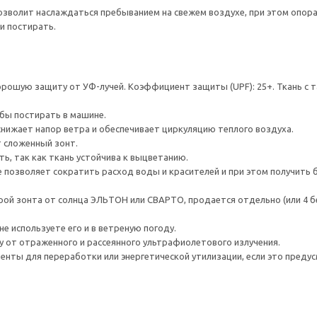
озволит наслаждаться пребыванием на свежем воздухе, при этом опора 
 и постирать.
хорошую защиту от УФ-лучей. Коэффициент защиты (UPF): 25+. Ткань 
обы постирать в машине.
нижает напор ветра и обеспечивает циркуляцию теплого воздуха.
 сложенный зонт.
ь, так как ткань устойчива к выцветанию.
е позволяет сократить расход воды и красителей и при этом получить
ой зонта от солнца ЭЛЬТОН или СВАРТО, продается отдельно (или 4 б
не используете его и в ветреную погоду.
у от отраженного и рассеянного ультрафиолетового излучения.
нты для переработки или энергетической утилизации, если это предус