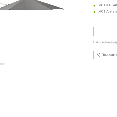
УЮТ в тц А
УЮТ Алмат
Наши менеджер
Поделит