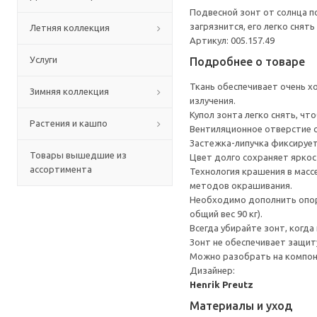
Подвесной зонт от солнца п
загрязнится, его легко снять
Летняя коллекция
Артикул: 005.157.49
Услуги
Подробнее о товаре
Ткань обеспечивает очень 
Зимняя коллекция
излучения.
Купол зонта легко снять, чт
Растения и кашпо
Вентиляционное отверстие с
Застежка-липучка фиксирует
Товары вышедшие из
Цвет долго сохраняет яркост
ассортимента
Технология крашения в масс
методов окрашивания.
Необходимо дополнить опор
общий вес 90 кг).
Всегда убирайте зонт, когда 
Зонт не обеспечивает защит
Можно разобрать на компоне
Дизайнер:
Henrik Preutz
Материалы и уход