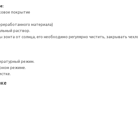
е:
ковое покрытие
переработанного материала)
ыльный раствор.
 зонта от солнца, его необходимо регулярно чистить, закрывать чехлом
ературный режим.
урном режиме.
истке.
вке