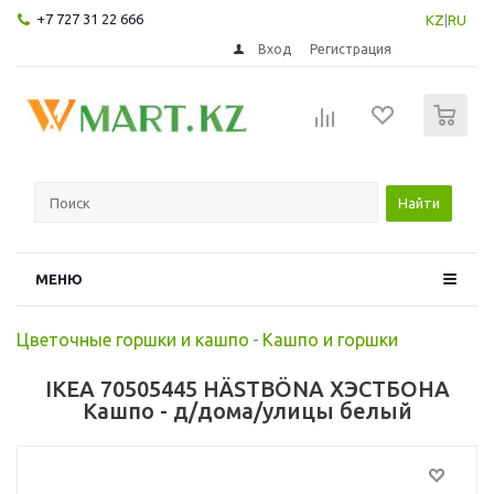
+7 727 31 22 666
KZ
|
RU
Вход
Регистрация
0
Найти
МЕНЮ
Цветочные горшки и кашпо
-
Кашпо и горшки
IKEA 70505445 HÄSTBÖNA ХЭСТБОНА
Кашпо - д/дома/улицы белый