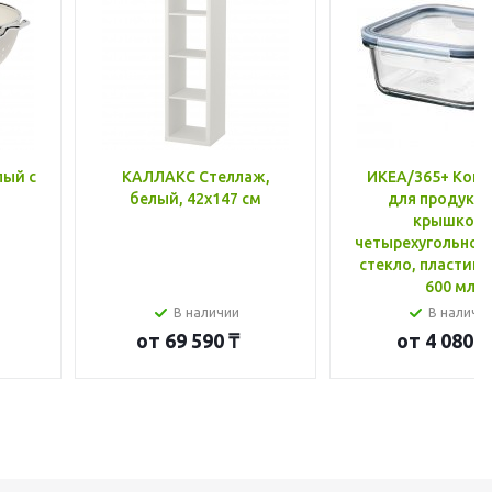
лый с
КАЛЛАКС Стеллаж,
ИКЕА/365+ Конт
белый, 42x147 см
для продукто
крышкой,
четырехугольной
стекло, пластик 
600 мл
В наличии
В наличи
от
69 590 ₸
от
4 080 ₸