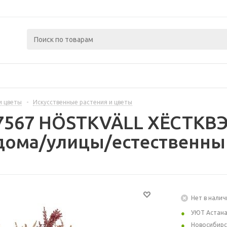
и цветы
-
Искусственные растения и цветы
97567 HÖSTKVÄLL ХЁСТКВ
/дома/улицы/естественны
Нет в налич
УЮТ Астан
Новосибирс