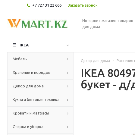
+7 727 31 22 666
Заказать звонок
Интернет магазин товаров
для дома
IKEA
Мебель
Декор для дома
-
Растения 
IKEA 804
Хранение и порядок
букет - д
Декор для дома
Кухни и бытовая техника
Кровати и матрасы
Стирка и уборка