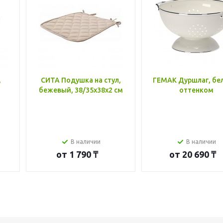
,
СИТА Подушка на стул,
ГЕМАК Дуршлаг, бе
бежевый, 38/35x38x2 см
оттенком
В наличии
В наличии
от
1 790 ₸
от
20 690 ₸