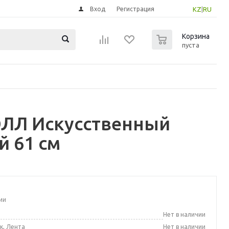
Вход
Регистрация
KZ
|
RU
0
Корзина
пуста
ЭЛЛ Искусственный
й 61 см
ии
а
Нет в наличии
к, Лента
Нет в наличии