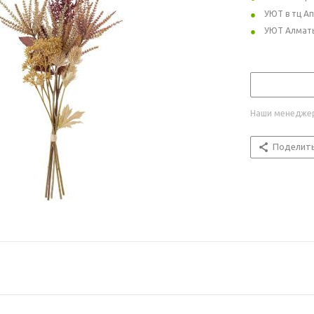
УЮТ в тц А
УЮТ Алмат
Наши менеджер
Поделит