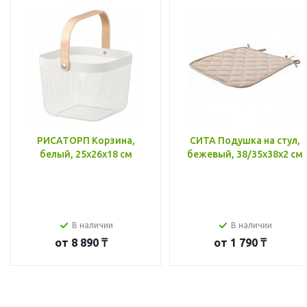
РИСАТОРП Корзина,
СИТА Подушка на стул,
белый, 25x26x18 см
бежевый, 38/35x38x2 см
В наличии
В наличии
от
8 890 ₸
от
1 790 ₸