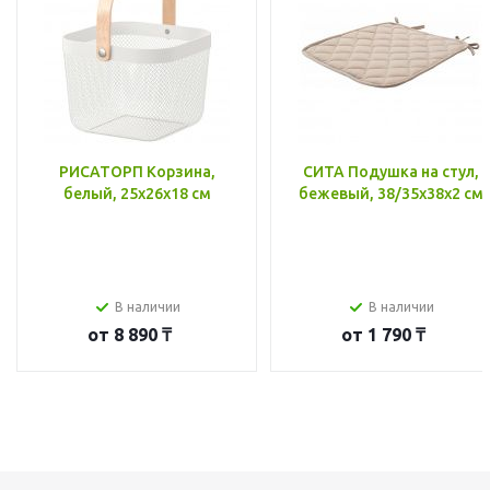
РИСАТОРП Корзина,
СИТА Подушка на стул,
белый, 25x26x18 см
бежевый, 38/35x38x2 см
В наличии
В наличии
от
8 890 ₸
от
1 790 ₸