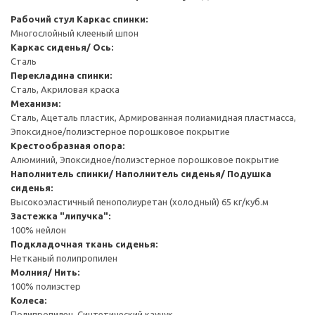
Рабочий стул
Каркас спинки:
Многослойный клееный шпон
Каркас сиденья/ Ось:
Сталь
Перекладина спинки:
Сталь, Акриловая краска
Механизм:
Сталь, Ацеталь пластик, Армированная полиамидная пластмасса,
Эпоксидное/полиэстерное порошковое покрытие
Крестообразная опора:
Алюминий, Эпоксидное/полиэстерное порошковое покрытие
Наполнитель спинки/ Наполнитель сиденья/ Подушка
сиденья:
Высокоэластичный пенополиуретан (холодный) 65 кг/куб.м
Застежка "липучка":
100% нейлон
Подкладочная ткань сиденья:
Нетканый полипропилен
Молния/ Нить:
100% полиэстер
Колеса:
Полипропилен, Синтетический каучук