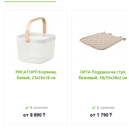
РИСАТОРП Корзина,
СИТА Подушка на стул,
белый, 25x26x18 см
бежевый, 38/35x38x2 см
В наличии
В наличии
от
8 890 ₸
от
1 790 ₸