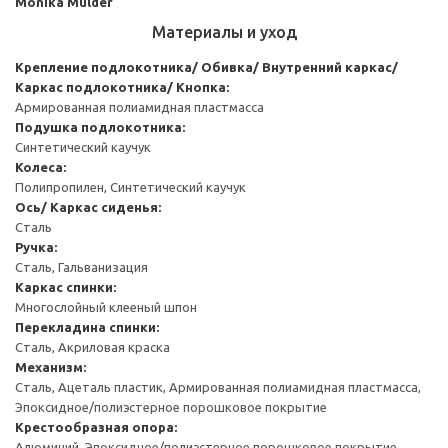
Monika Mulder
Материалы и уход
Крепление подлокотника/ Обивка/ Внутренний каркас/
Каркас подлокотника/ Кнопка:
Армированная полиамидная пластмасса
Подушка подлокотника:
Синтетический каучук
Колеса:
Полипропилен, Синтетический каучук
Ось/ Каркас сиденья:
Сталь
Ручка:
Сталь, Гальванизация
Каркас спинки:
Многослойный клееный шпон
Перекладина спинки:
Сталь, Акриловая краска
Механизм:
Сталь, Ацеталь пластик, Армированная полиамидная пластмасса,
Эпоксидное/полиэстерное порошковое покрытие
Крестообразная опора:
Алюминий, Эпоксидное/полиэстерное порошковое покрытие