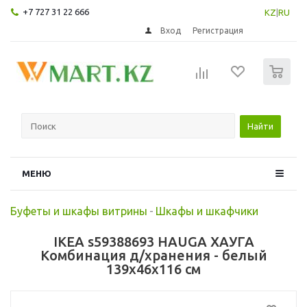
+7 727 31 22 666
KZ
|
RU
Вход
Регистрация
0
Найти
МЕНЮ
Буфеты и шкафы витрины
-
Шкафы и шкафчики
IKEA s59388693 HAUGA ХАУГА
Комбинация д/хранения - белый
139x46x116 см