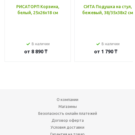
РИСАТОРП Корзина,
СИТА Подушка на стул,
белый, 25x26x18 см
бежевый, 38/35x38x2 см
В наличии
В наличии
от
8 890 ₸
от
1 790 ₸
О компании
Магазины
Безопасность онлайн платежей
Договор оферта
Условия доставки
Гарантия на товар