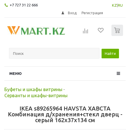
+7 727 31 22 666
KZ
|
RU
Вход
Регистрация
0
Найти
МЕНЮ
Буфеты и шкафы витрины
-
Серванты и шкафы-витрины
IKEA s89265964 HAVSTA ХАВСТА
Комбинация д/хранения+стекл дверц -
серый 162x37x134 см