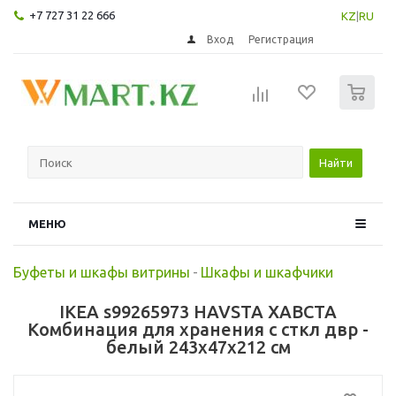
+7 727 31 22 666
KZ
|
RU
Вход
Регистрация
0
Найти
МЕНЮ
Буфеты и шкафы витрины
-
Шкафы и шкафчики
IKEA s99265973 HAVSTA ХАВСТА
Комбинация для хранения с сткл двр -
белый 243x47x212 см