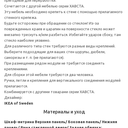
пригодный для переработки.
Сочетается с другой мебелью серии ХАВСТА.
Эту мебель необходимо крепить к стене с помощью прилагаемого
стенного крепежа.
Будьте осторожны при обращении со стеклом! Из-за
поврежденных краев и царапин на поверхности стекло может
внезапно треснуть и/или разбиться. Избегайте ударов сбоку, там
стекло наиболее уязвимо.
Для различного типа стен требуются разные виды креплений.
Выберите подходящие для ваших стен шурупы, дюбели,
саморезы и т. п. (не прилагаются).
При размещении рядом модули не требуется соединять
креплениями.
Для сборки этой мебели требуются два человека.
Ручки, петли и крепления для вертикального соединения модулей
прилагаются.
Комбинируется с другими товарами серии ХАВСТА.
Дизайнер:
IKEA of Sweden
Материалы и уход
Шкаф-витрина
Верхняя панель/ Боковая панель/ Нижняя
панель/ Рама стеклянной двери/ Задняя обвязка: