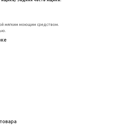
ой мягким моющим средством.
ью.
вке
товара