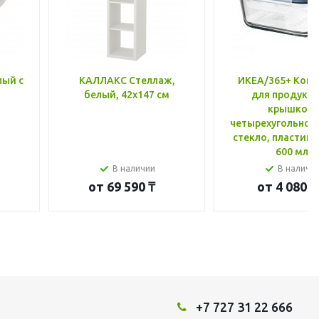
лый с
КАЛЛАКС Стеллаж,
ИКЕА/365+ Конт
белый, 42x147 см
для продукто
крышкой,
четырехугольной
стекло, пластик 
600 мл
В наличии
В наличи
от
69 590 ₸
от
4 080 ₸
+7 727 31 22 666