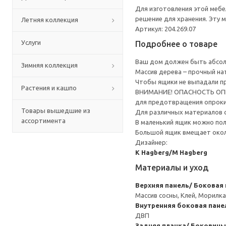
Для изготовления этой мебе
решение для хранения. Эту 
Летняя коллекция
Артикул: 204.269.07
Услуги
Подробнее о товаре
Ваш дом должен быть абсолю
Зимняя коллекция
Массив дерева – прочный на
Чтобы ящики не выпадали п
Растения и кашпо
ВНИМАНИЕ! ОПАСНОСТЬ ОПРОК
для предотвращения опрок
Товары вышедшие из
Для различных материалов 
ассортимента
В маленький ящик можно пол
Большой ящик вмещает около
Дизайнер:
K Hagberg/M Hagberg
Материалы и уход
Верхняя панель/ Боковая
Массив сосны, Клей, Морилк
Внутренняя боковая панел
ДВП
Задняя планка/ Боковины