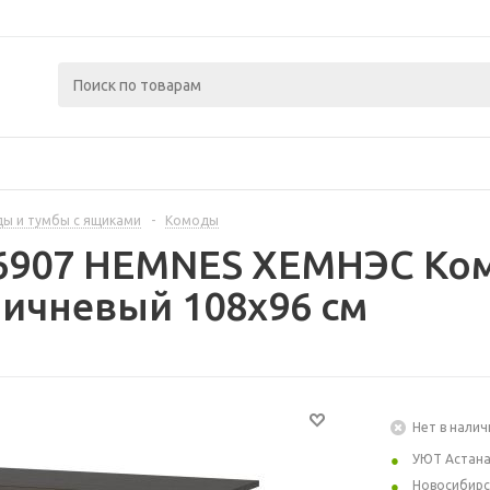
ы и тумбы с ящиками
-
Комоды
6907 HEMNES ХЕМНЭС Ком
ичневый 108x96 см
Нет в налич
УЮТ Астан
Новосибирс