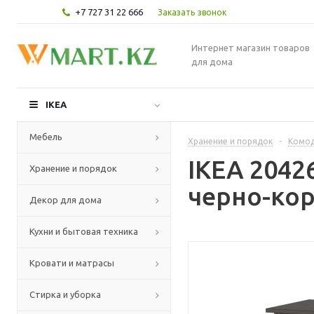
+7 727 31 22 666
Заказать звонок
Интернет магазин товаров
для дома
IKEA
Мебель
Хранение и порядок
-
Комод
IKEA 2042
Хранение и порядок
черно-кор
Декор для дома
Кухни и бытовая техника
Кровати и матрасы
Стирка и уборка