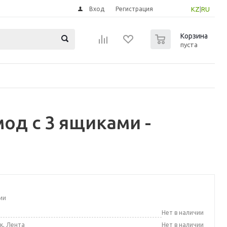
Вход
Регистрация
KZ
|
RU
0
Корзина
пуста
од с 3 ящиками -
ии
а
Нет в наличии
к, Лента
Нет в наличии