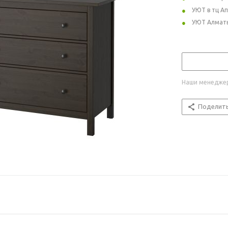
УЮТ в тц А
УЮТ Алмат
Наши менеджер
Поделит