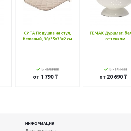
,
СИТА Подушка на стул,
ГЕМАК Дуршлаг, бе
бежевый, 38/35x38x2 см
оттенком
В наличии
В наличии
от
1 790 ₸
от
20 690 ₸
ИНФОРМАЦИЯ
Договор оферта