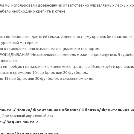
ли мы использовали древесину из ответственно управляемых лесных х
мебель необходимо крепить к стене.
тно безопасен для всей семьи. Именно поэтому крепеж безопасности д
туральный материал.
ри открывании, они оснащены специальным стопором.
ИДЫВАНИЯ! Незакрепленная мебель может опрокинуться. Эту мебель
идывания.
стен требуются различные крепежные средства. Используйте крепежны
ожить примерно 10 пар брюк или 20 футболок.
 15 пар брюк или 30 футболок в сложенном виде.
 панель/ Ножка/ Фронтальная обвязка/ Обвязка/ Фронтальная ч
а, Прозрачный акриловый лак
ь/ Задняя панель:
 ящика/ Задняя часть ящика: