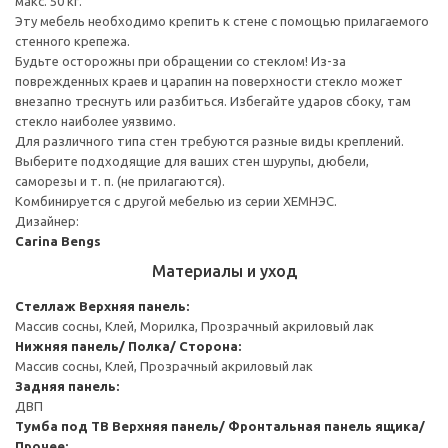
макс. 50 кг.
Эту мебель необходимо крепить к стене с помощью прилагаемого
стенного крепежа.
Будьте осторожны при обращении со стеклом! Из-за
поврежденных краев и царапин на поверхности стекло может
внезапно треснуть или разбиться. Избегайте ударов сбоку, там
стекло наиболее уязвимо.
Для различного типа стен требуются разные виды креплений.
Выберите подходящие для ваших стен шурупы, дюбели,
саморезы и т. п. (не прилагаются).
Комбинируется с другой мебелью из серии ХЕМНЭС.
Дизайнер:
Carina Bengs
Материалы и уход
Стеллаж
Верхняя панель:
Массив сосны, Клей, Морилка, Прозрачный акриловый лак
Нижняя панель/ Полка/ Сторона:
Массив сосны, Клей, Прозрачный акриловый лак
Задняя панель:
ДВП
Тумба под ТВ
Верхняя панель/ Фронтальная панель ящика/
Прочее: