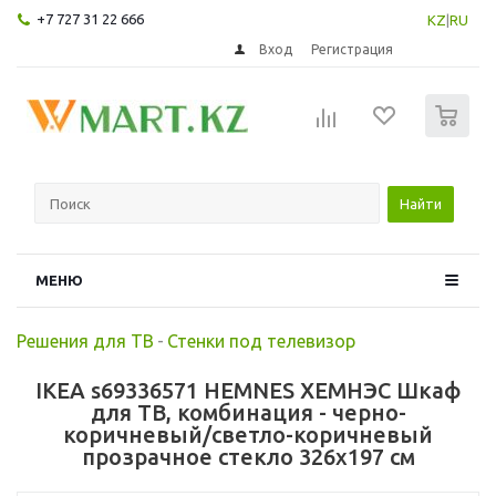
+7 727 31 22 666
KZ
|
RU
Вход
Регистрация
0
Найти
МЕНЮ
Решения для ТВ
-
Стенки под телевизор
IKEA s69336571 HEMNES ХЕМНЭС Шкаф
для ТВ, комбинация - черно-
коричневый/светло-коричневый
прозрачное стекло 326x197 см