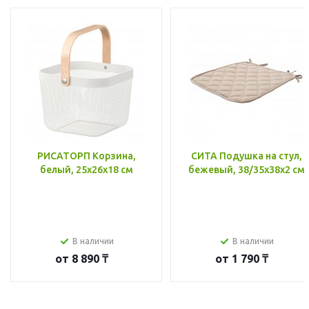
РИСАТОРП Корзина,
СИТА Подушка на стул,
белый, 25x26x18 см
бежевый, 38/35x38x2 см
В наличии
В наличии
от
8 890 ₸
от
1 790 ₸