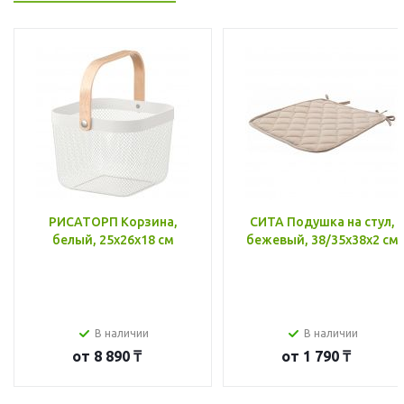
РИСАТОРП Корзина,
СИТА Подушка на стул,
белый, 25x26x18 см
бежевый, 38/35x38x2 см
В наличии
В наличии
от
8 890 ₸
от
1 790 ₸