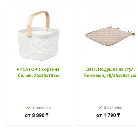
РИСАТОРП Корзина,
СИТА Подушка на стул,
белый, 25x26x18 см
бежевый, 38/35x38x2 см
В наличии
В наличии
от
8 890 ₸
от
1 790 ₸