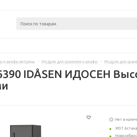
ы и шкафы витрины
-
Модули для хранения и шкафы
-
Модули для хран
96390 IDÅSEN ИДОСЕН Выс
ми
Нет в налич
УЮТ Астан
Новосибирс