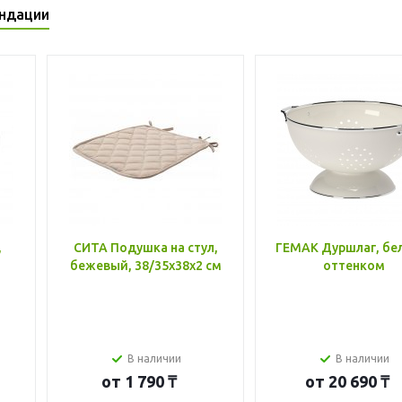
ндации
,
СИТА Подушка на стул,
ГЕМАК Дуршлаг, бе
бежевый, 38/35x38x2 см
оттенком
В наличии
В наличии
от
1 790 ₸
от
20 690 ₸