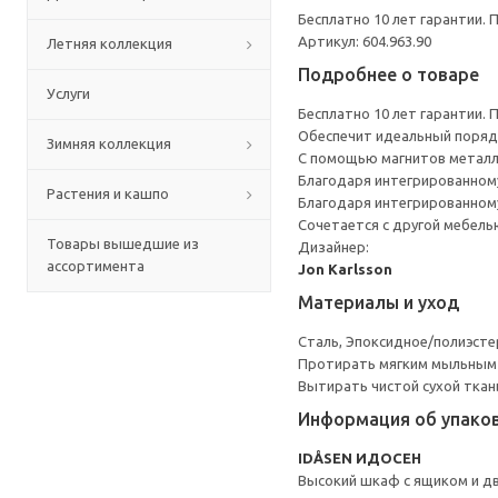
Бесплатно 10 лет гарантии.
Артикул: 604.963.90
Летняя коллекция
Подробнее о товаре
Услуги
Бесплатно 10 лет гарантии.
Обеспечит идеальный порядо
Зимняя коллекция
С помощью магнитов металли
Благодаря интегрированном
Растения и кашпо
Благодаря интегрированном
Сочетается с другой мебел
Товары вышедшие из
Дизайнер:
ассортимента
Jon Karlsson
Материалы и уход
Сталь, Эпоксидное/полиэст
Протирать мягким мыльным
Вытирать чистой сухой ткан
Информация об упако
IDÅSEN ИДОСЕН
Высокий шкаф с ящиком и д