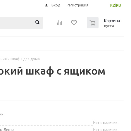
Вход
Регистрация
KZ
|
RU
0
Корзина
пуста
ения и шкафы для дома
окий шкаф с ящиком
ии
а
Нет в наличии
к, Лента
Нет в наличии