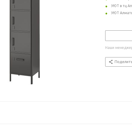
УЮТ в тц А
УЮТ Алмат
Наши менеджер
Поделит