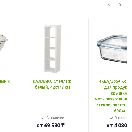
лый с
КАЛЛАКС Стеллаж,
ИКЕА/365+ Конт
белый, 42x147 см
для продукто
крышкой,
четырехугольной
стекло, пластик 
600 мл
В наличии
В наличи
от
69 590 ₸
от
4 080 ₸