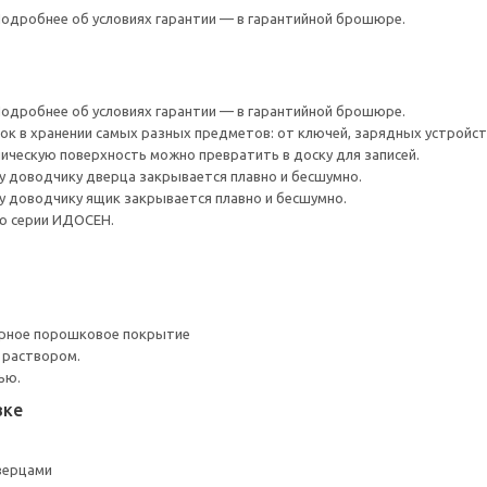
 Подробнее об условиях гарантии — в гарантийной брошюре.
 Подробнее об условиях гарантии — в гарантийной брошюре.
к в хранении самых разных предметов: от ключей, зарядных устройств
ческую поверхность можно превратить в доску для записей.
у доводчику дверца закрывается плавно и бесшумно.
у доводчику ящик закрывается плавно и бесшумно.
ью серии ИДОСЕН.
ерное порошковое покрытие
 раствором.
ью.
вке
верцами