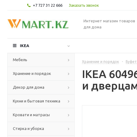
+7 727 31 22 666
Заказать звонок
Интернет магазин товаров
для дома
IKEA
Мебель
Хранение и порядок
-
Буфет
IKEA 604
Хранение и порядок
и дверца
Декор для дома
Кухни и бытовая техника
Кровати и матрасы
Стирка и уборка