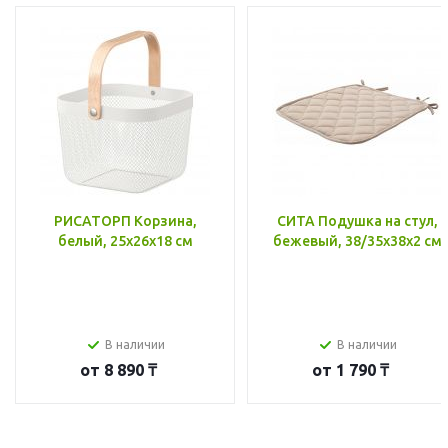
РИСАТОРП Корзина,
СИТА Подушка на стул,
белый, 25x26x18 см
бежевый, 38/35x38x2 см
В наличии
В наличии
от
8 890 ₸
от
1 790 ₸