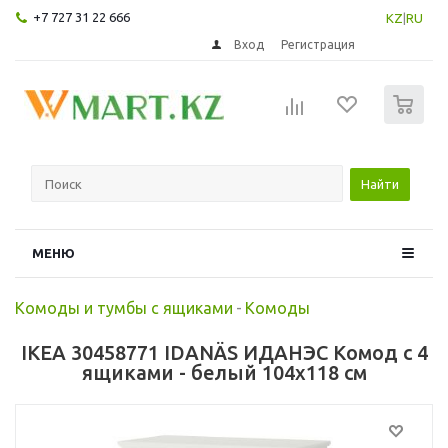
+7 727 31 22 666
KZ
|
RU
Вход
Регистрация
0
Найти
МЕНЮ
Комоды и тумбы с ящиками
-
Комоды
IKEA 30458771 IDANÄS ИДАНЭС Комод с 4
ящиками - белый 104x118 см