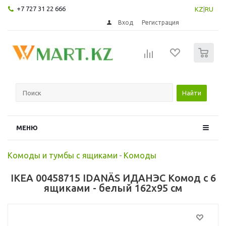
+7 727 31 22 666
KZ
|
RU
Вход
Регистрация
0
Найти
МЕНЮ
Комоды и тумбы с ящиками
-
Комоды
IKEA 00458715 IDANÄS ИДАНЭС Комод с 6
ящиками - белый 162x95 см