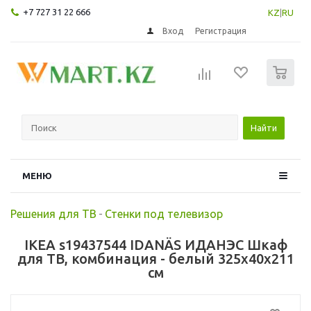
+7 727 31 22 666
KZ
|
RU
Вход
Регистрация
0
Найти
МЕНЮ
Решения для ТВ
-
Стенки под телевизор
IKEA s19437544 IDANÄS ИДАНЭС Шкаф
для ТВ, комбинация - белый 325x40x211
см