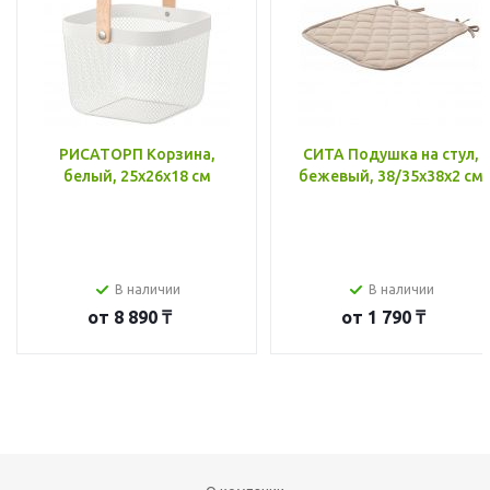
РИСАТОРП Корзина,
СИТА Подушка на стул,
белый, 25x26x18 см
бежевый, 38/35x38x2 см
В наличии
В наличии
от
8 890 ₸
от
1 790 ₸