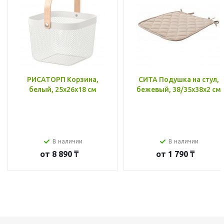
РИСАТОРП Корзина,
СИТА Подушка на стул,
белый, 25x26x18 см
бежевый, 38/35x38x2 см
В наличии
В наличии
от
8 890 ₸
от
1 790 ₸