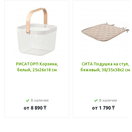
РИСАТОРП Корзина,
СИТА Подушка на стул,
белый, 25x26x18 см
бежевый, 38/35x38x2 см
В наличии
В наличии
от
8 890 ₸
от
1 790 ₸