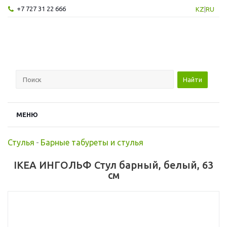
+7 727 31 22 666
KZ
|
RU
Найти
МЕНЮ
Стулья
-
Барные табуреты и стулья
IKEA ИНГОЛЬФ Стул барный, белый, 63
см