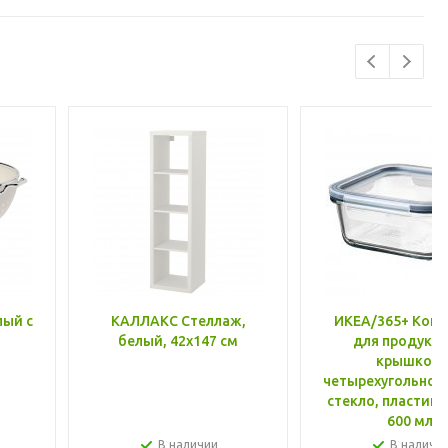
лый с
КАЛЛАКС Стеллаж,
ИКЕА/365+ Конт
белый, 42x147 см
для продукто
крышкой,
четырехугольной
стекло, пластик 
600 мл
В наличии
В наличи