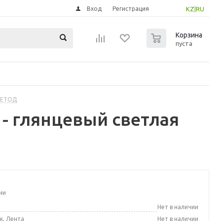
Вход
Регистрация
KZ
|
RU
0
Корзина
пуста
МЕТОД
 - глянцевый светлая
ии
а
Нет в наличии
к, Лента
Нет в наличии