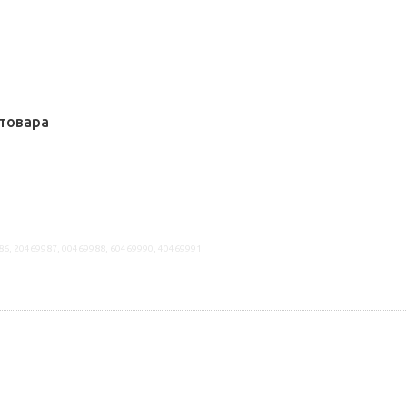
товара
86, 20469987, 00469988, 60469990, 40469991