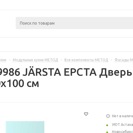
ухни
-
Модульные кухни МЕТОД
-
Все компоненты МЕТОД
-
Фасады 
9986 JÄRSTA ЕРСТА Дверь
x100 см
Нет в налич
УЮТ Астан
Новосибирс