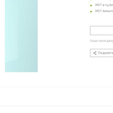
УЮТ в тц А
УЮТ Алмат
Наши менеджер
Поделит