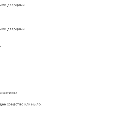
ыми дверцами.
ыми дверцами.
.
 окантовка
щее средство или мыло.