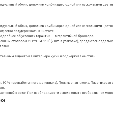
видуальный облик, дополнив комбинацию одной или несколькими цветн
видуальный облик, дополнив комбинацию одной или несколькими цветн
ки; легко поддерживать в чистоте.
 Подробнее об условиях гарантии — в гарантийной брошюре.
енным стопором УТРУСТА 110° (2 шт. в упаковке), продаются отдельно
тлями.
тельным акцентом в интерьере кухни и подчеркнет ее стиль.
н. 90 % переработанного материала), Полимерная пленка, Пластиковая
ью.
моченной в воде. При необходимости использовать неабразивное мою
вке