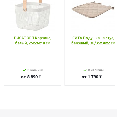
РИСАТОРП Корзина,
СИТА Подушка на стул,
белый, 25x26x18 см
бежевый, 38/35x38x2 см
В наличии
В наличии
от
8 890 ₸
от
1 790 ₸