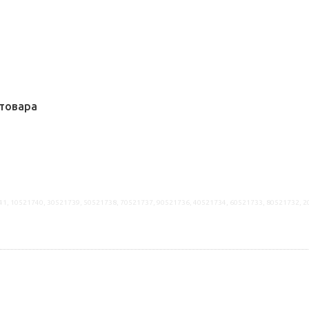
товара
41, 10521740, 30521739, 50521738, 70521737, 90521736, 40521734, 60521733, 80521732, 