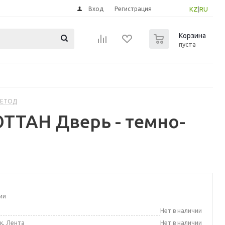
Вход
Регистрация
KZ
|
RU
0
Корзина
пуста
МЕТОД
ТТАН Дверь - темно-
ии
а
Нет в наличии
к, Лента
Нет в наличии