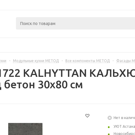
ухни
-
Модульные кухни МЕТОД
-
Все компоненты МЕТОД
-
Фасады 
21722 KALHYTTAN КАЛЬХЮ
 бетон 30x80 см
Нет в налич
УЮТ Астан
Новосибирс