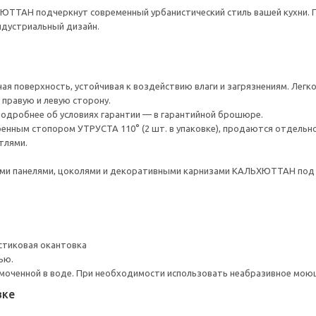
ТТАН подчеркнут современный урбанистический стиль вашей кухни. П
ндустриальный дизайн.
ая поверхность, устойчивая к воздействию влаги и загрязнениям. Легк
правую и левую сторону.
 Подробнее об условиях гарантии — в гарантийной брошюре.
енным стопором УТРУСТА 110° (2 шт. в упаковке), продаются отдельно
тлями.
и панелями, цоколями и декоративными карнизами КАЛЬХЮТТАН под 
стиковая окантовка
ью.
моченной в воде. При необходимости использовать неабразивное мою
вке