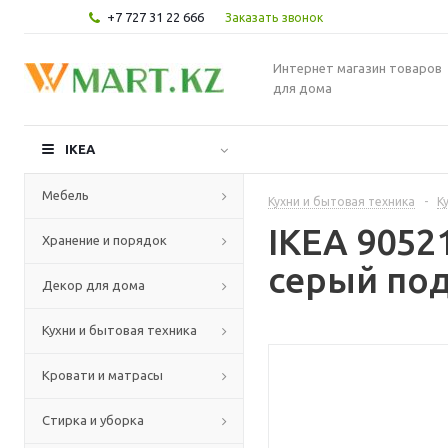
+7 727 31 22 666
Заказать звонок
Интернет магазин товаров
для дома
IKEA
Мебель
Кухни и бытовая техника
-
К
IKEA 905
Хранение и порядок
серый под
Декор для дома
Кухни и бытовая техника
Кровати и матрасы
Стирка и уборка