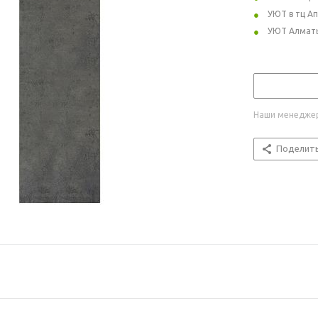
УЮТ в тц А
УЮТ Алмат
Наши менеджер
Поделит