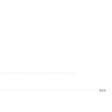
20521725, 50521724, 70521723, 90521722, 10521721, 30521720
IKEA