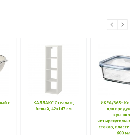
лый с
КАЛЛАКС Стеллаж,
ИКЕА/365+ Конт
белый, 42x147 см
для продукто
крышкой,
четырехугольной
стекло, пластик 
600 мл