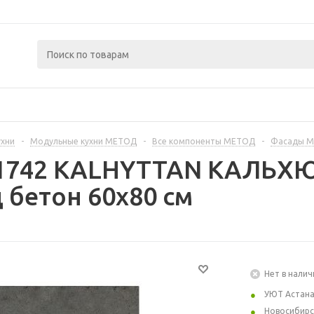
ухни
-
Модульные кухни МЕТОД
-
Все компоненты МЕТОД
-
Фасады 
21742 KALHYTTAN КАЛЬХЮ
 бетон 60x80 см
Нет в налич
УЮТ Астан
Новосибирс