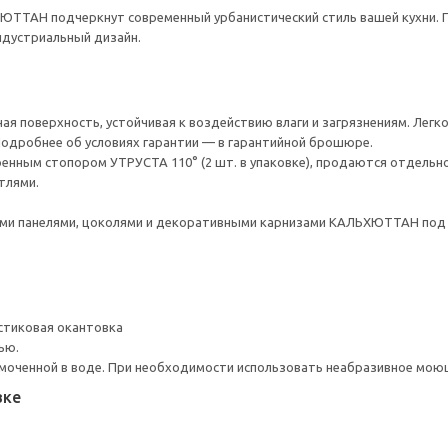
ТТАН подчеркнут современный урбанистический стиль вашей кухни. П
ндустриальный дизайн.
ая поверхность, устойчивая к воздействию влаги и загрязнениям. Легк
 Подробнее об условиях гарантии — в гарантийной брошюре.
енным стопором УТРУСТА 110° (2 шт. в упаковке), продаются отдельно
тлями.
и панелями, цоколями и декоративными карнизами КАЛЬХЮТТАН под 
стиковая окантовка
ью.
моченной в воде. При необходимости использовать неабразивное мою
вке