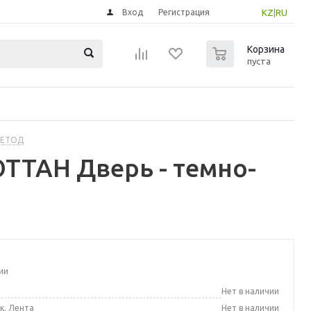
Вход
Регистрация
KZ
|
RU
0
Корзина
пуста
МЕТОД
ТТАН Дверь - темно-
ии
а
Нет в наличии
к, Лента
Нет в наличии