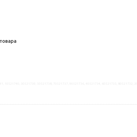
товара
41, 10521740, 30521739, 50521738, 70521737, 90521736, 40521734, 60521733, 80521732, 