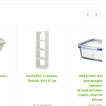
лый с
КАЛЛАКС Стеллаж,
ИКЕА/365+ Конт
белый, 42x147 см
для продукто
крышкой,
четырехугольной
стекло, пластик 
600 мл
В наличии
В наличи