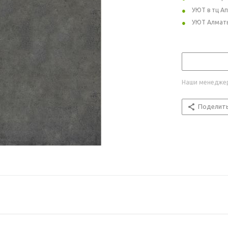
УЮТ в тц А
УЮТ Алмат
Наши менеджер
Поделит