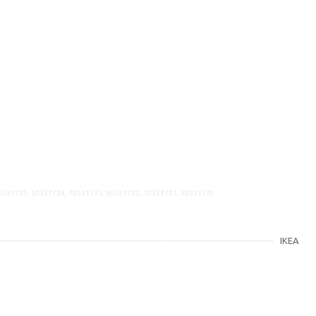
20521725, 50521724, 70521723, 90521722, 10521721, 30521720
IKEA