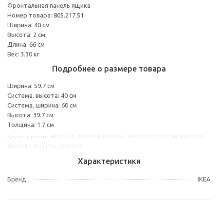
Фронтальная панель ящика
Номер товара: 805.217.51
Ширина: 40 см
Высота: 2 см
Длина: 66 см
Вес: 3.30 кг
Подробнее о размере товара
Ширина: 59.7 см
Система, высота: 40 см
Система, ширина: 60 см
Высота: 39.7 см
Толщина: 1.7 см
Другие варианты: 80521751, 20521754, 40521753, 60521752, 00521750, 40521748,
60521747, 80521746, 00521745
Характеристики
Бренд
IKEA