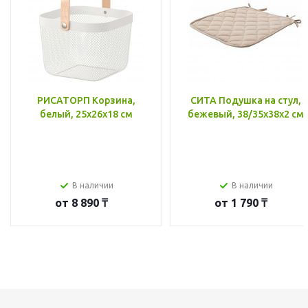
РИСАТОРП Корзина,
СИТА Подушка на стул,
белый, 25x26x18 см
бежевый, 38/35x38x2 см
В наличии
В наличии
от
8 890 ₸
от
1 790 ₸