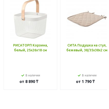
РИСАТОРП Корзина,
СИТА Подушка на стул,
белый, 25x26x18 см
бежевый, 38/35x38x2 см
В наличии
В наличии
от
8 890 ₸
от
1 790 ₸