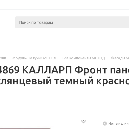
ухни
-
Модульные кухни МЕТОД
-
Все компоненты МЕТОД
-
Фасады 
4869 КАЛЛАРП Фронт пан
глянцевый темный красно
Нет в налич