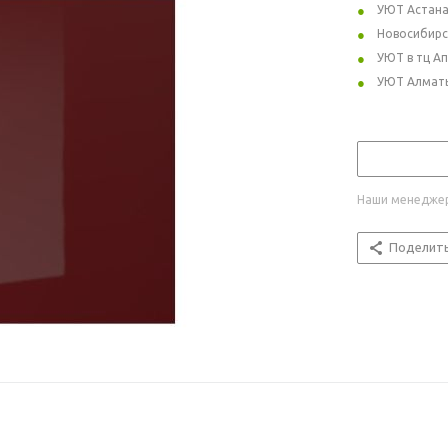
УЮТ Астан
Новосибирс
УЮТ в тц А
УЮТ Алмат
Наши менеджер
Поделит