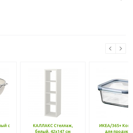
лый с
КАЛЛАКС Стеллаж,
ИКЕА/365+ Конт
белый, 42x147 см
для продукто