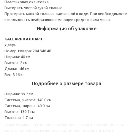
Пластиковая окантовка
Вытирать чистой сухой тканью.
Протирать мягкой тканью, смоченной в воде. При необходимости
использовать неабразивное моющее средство или мыло.
Информация об упаковке
KALLARP КАЛЛАРП
Дверь
Номер товара: 204.348.46
Ширина: 40 см
Высота: 2 см
Длина: 146 см
Вес: 8.16 кг
Подробнее о размере товара
Ширина: 39.7 см
Система, высота: 140.0 см
Система, ширина: 40.0 см
Высота: 139.7 см
Толщина: 1.7 см
Другие варианты: 10434856, 10434842, 90434843, 70434844, 40434845, 20434846,
00434847, 80434848, 60434849, 40434850, 20434851, 00434852, 80434853,