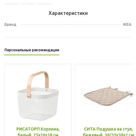
30434855, 90434857, 70434858
Характеристики
Бренд
IKEA
Персональные рекомендации
РИСАТОРП Корзина,
СИТА Подушка на стул,
белый, 25x26x18 см
бежевый, 38/35x38x2 см