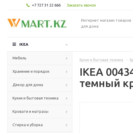
+7 727 31 22 666
Заказать звонок
Интернет магазин товаров
для дома
IKEA
Мебель
Кухни и бытовая техника
-
К
IKEA 0043
Хранение и порядок
темный кр
Декор для дома
Кухни и бытовая техника
Кровати и матрасы
Стирка и уборка