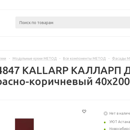
ухни
-
Модульные кухни МЕТОД
-
Все компоненты МЕТОД
-
Фасады 
4847 KALLARP КАЛЛАРП Д
асно-коричневый 40x200
Нет в налич
УЮТ Астан
Новосибирс