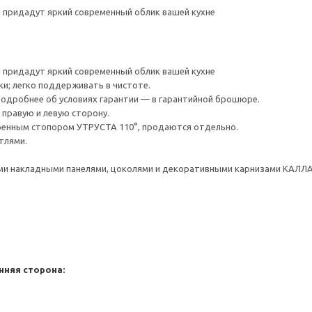
придадут яркий современный облик вашей кухне
придадут яркий современный облик вашей кухне
ки; легко поддерживать в чистоте.
 Подробнее об условиях гарантии — в гарантийной брошюре.
правую и левую сторону.
оенным стопором УТРУСТА 110°, продаются отдельно.
тлями.
и накладными панелями, цоколями и декоративными карнизами КАЛЛА
нняя сторона: