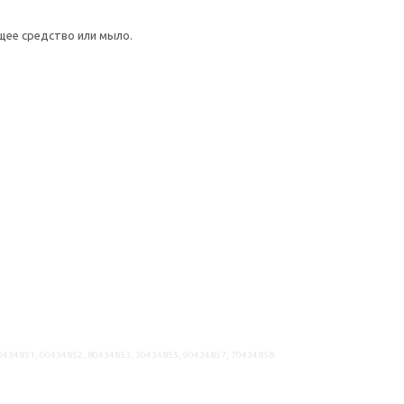
щее средство или мыло.
20434851, 00434852, 80434853, 30434855, 90434857, 70434858