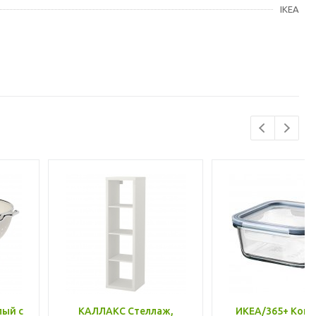
IKEA
лый с
КАЛЛАКС Стеллаж,
ИКЕА/365+ Конт