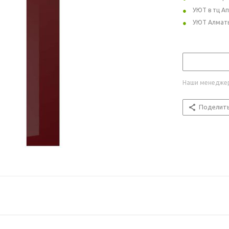
УЮТ в тц А
УЮТ Алмат
Наши менеджер
Поделит