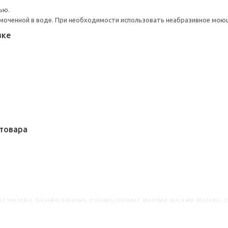
ью.
моченной в воде. При необходимости использовать неабразивное мою
вке
товара
42, 90434843, 70434844, 40434845, 20434846, 00434847, 80434848, 60434849, 40434850, 