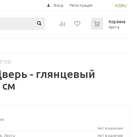
Вход
Регистрация
KZ
|
RU
0
Корзина
пуста
МЕТОД
верь - глянцевый
 см
ии
а
Нет в наличии
к, Лента
Нет в наличии