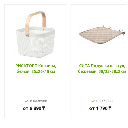
РИСАТОРП Корзина,
СИТА Подушка на стул,
белый, 25x26x18 см
бежевый, 38/35x38x2 см
В наличии
В наличии
от
8 890 ₸
от
1 790 ₸