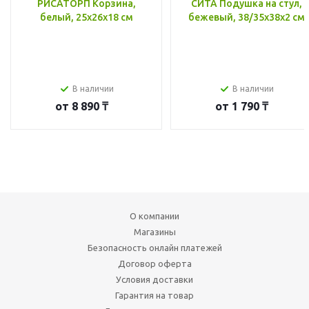
РИСАТОРП Корзина,
СИТА Подушка на стул,
белый, 25x26x18 см
бежевый, 38/35x38x2 см
В наличии
В наличии
от
8 890 ₸
от
1 790 ₸
О компании
Магазины
Безопасность онлайн платежей
Договор оферта
Условия доставки
Гарантия на товар