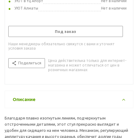
УЮТ в тц Апорт
Нет в наличии
УЮТ Алматы
Нет в наличии
Под заказ
Наши менеджеры обязательно свяжутся с вами и уточнят
условия заказа
Цена действительна только для интернет-
Поделиться
магазина и может отличаться от цен в
розничных магазинах
Описание
Благодаря плавно изогнутым линиям, подчеркнутым
отстроченными деталями, этот стул прекрасно выглядит и
удобен для сидящего на нем человека. Механизм, регулирующий
амплитуду качания и высоту сиденья, обеспечит долгие годы