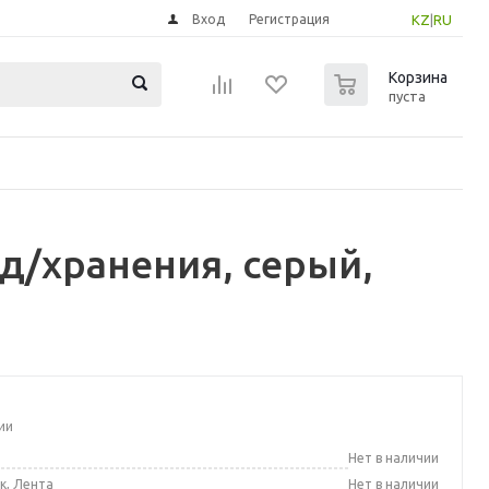
Вход
Регистрация
KZ
|
RU
0
Корзина
пуста
д/хранения, серый,
ии
а
Нет в наличии
к, Лента
Нет в наличии