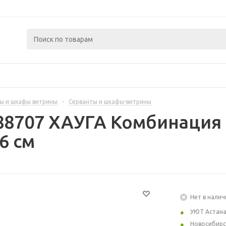
ы и шкафы витрины
-
Серванты и шкафы-витрины
88707 ХАУГА Комбинация 
6 см
Нет в налич
УЮТ Астан
Новосибирс