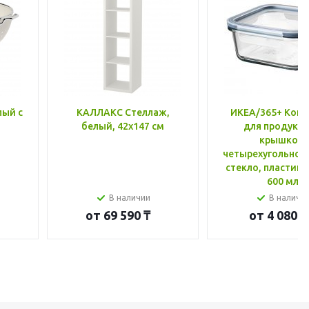
лый с
КАЛЛАКС Стеллаж,
ИКЕА/365+ Конт
белый, 42x147 см
для продукто
крышкой,
четырехугольной
стекло, пластик 
600 мл
В наличии
В наличи
от
69 590 ₸
от
4 080 ₸