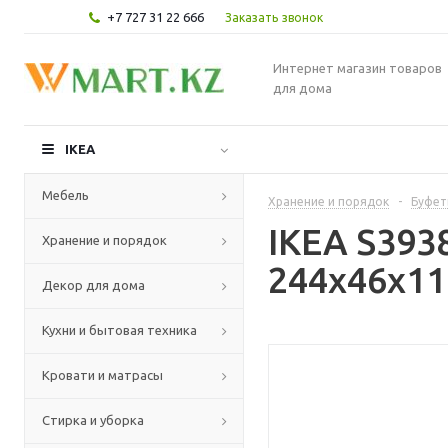
+7 727 31 22 666
Заказать звонок
Интернет магазин товаров
для дома
IKEA
Мебель
Хранение и порядок
-
Буфет
IKEA S393
Хранение и порядок
244x46x11
Декор для дома
Кухни и бытовая техника
Кровати и матрасы
Стирка и уборка