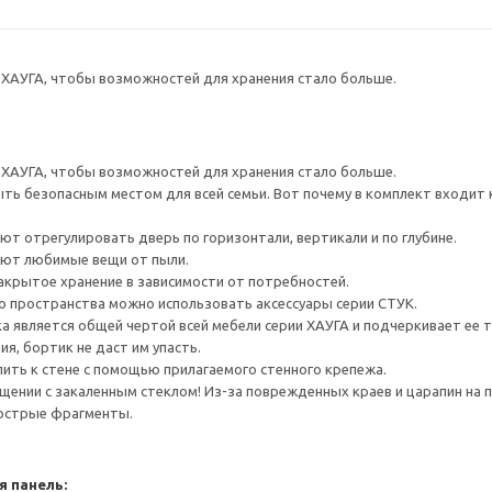
ХАУГА, чтобы возможностей для хранения стало больше.
ХАУГА, чтобы возможностей для хранения стало больше.
ть безопасным местом для всей семьи. Вот почему в комплект входит
ют отрегулировать дверь по горизонтали, вертикали и по глубине.
ют любимые вещи от пыли.
крытое хранение в зависимости от потребностей.
о пространства можно использовать аксессуары серии СТУК.
а является общей чертой всей мебели серии ХАУГА и подчеркивает ее т
я, бортик не даст им упасть.
ить к стене с помощью прилагаемого стенного крепежа.
ении с закаленным стеклом! Из-за поврежденных краев и царапин на 
 острые фрагменты.
я панель: