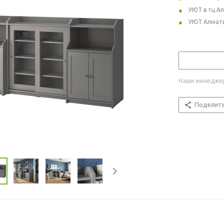
УЮТ в тц А
УЮТ Алмат
Наши менеджер
Поделит