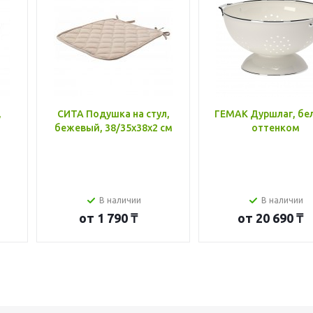
,
СИТА Подушка на стул,
ГЕМАК Дуршлаг, бе
бежевый, 38/35x38x2 см
оттенком
В наличии
В наличии
от
1 790 ₸
от
20 690 ₸