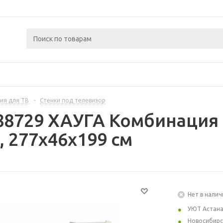
ия для ТВ
-
Стенки под телевизор
88729 ХАУГА Комбинация
, 277x46x199 см
Нет в налич
УЮТ Астан
Новосибирс