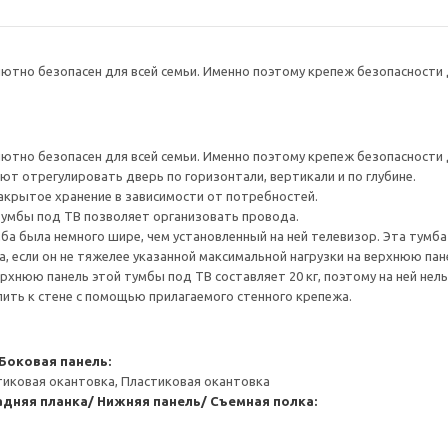
тно безопасен для всей семьи. Именно поэтому крепеж безопасности д
тно безопасен для всей семьи. Именно поэтому крепеж безопасности д
ют отрегулировать дверь по горизонтали, вертикали и по глубине.
крытое хранение в зависимости от потребностей.
тумбы под ТВ позволяет организовать провода.
а была немного шире, чем установленный на ней телевизор. Эта тумб
, если он не тяжелее указанной максимальной нагрузки на верхнюю пан
рхнюю панель этой тумбы под ТВ составляет 20 кг, поэтому на ней нель
ить к стене с помощью прилагаемого стенного крепежа.
Боковая панель:
тиковая окантовка, Пластиковая окантовка
адняя планка/ Нижняя панель/ Съемная полка: