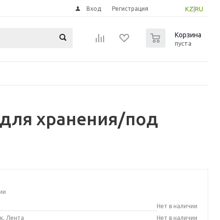
Вход
Регистрация
KZ
|
RU
0
Корзина
пуста
 для хранения/под
ии
а
Нет в наличии
к, Лента
Нет в наличии