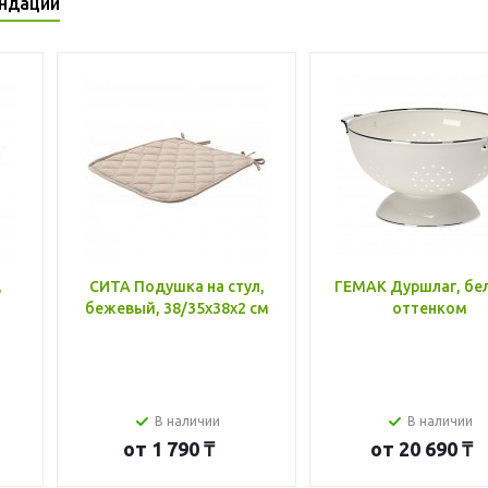
ндации
,
СИТА Подушка на стул,
ГЕМАК Дуршлаг, бе
бежевый, 38/35x38x2 см
оттенком
В наличии
В наличии
от
1 790 ₸
от
20 690 ₸