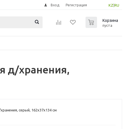
Вход
Регистрация
KZ
|
RU
0
Корзина
пуста
я д/хранения,
хранения, серый, 162x37x134 см