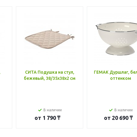
,
СИТА Подушка на стул,
ГЕМАК Дуршлаг, бе
бежевый, 38/35x38x2 см
оттенком
В наличии
В наличии
от
1 790 ₸
от
20 690 ₸