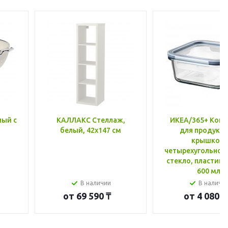
лый с
КАЛЛАКС Стеллаж,
ИКЕА/365+ Конт
белый, 42x147 см
для продукто
крышкой,
четырехугольной
стекло, пластик 
600 мл
В наличии
В наличи
от
69 590 ₸
от
4 080 ₸