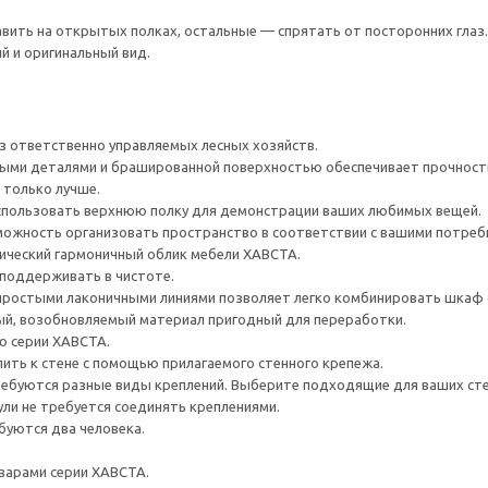
ить на открытых полках, остальные — спрятать от посторонних глаз.
й и оригинальный вид.
з ответственно управляемых лесных хозяйств.
ыми деталями и брашированной поверхностью обеспечивает прочность,
 только лучше.
спользовать верхнюю полку для демонстрации ваших любимых вещей.
ожность организовать пространство в соответствии с вашими потреб
ический гармоничный облик мебели ХАВСТА.
 поддерживать в чистоте.
 простыми лаконичными линиями позволяет легко комбинировать шкаф с
ый, возобновляемый материал пригодный для переработки.
ю серии ХАВСТА.
ить к стене с помощью прилагаемого стенного крепежа.
ребуются разные виды креплений. Выберите подходящие для ваших стен 
ли не требуется соединять креплениями.
буются два человека.
варами серии ХАВСТА.