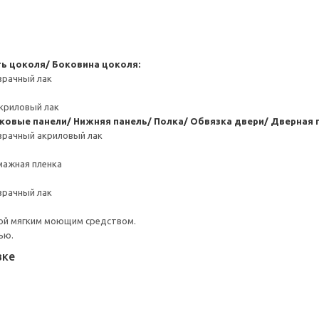
ь цоколя/ Боковина цоколя:
зрачный лак
криловый лак
ковые панели/ Нижняя панель/ Полка/ Обвязка двери/ Дверная 
зрачный акриловый лак
мажная пленка
зрачный лак
ой мягким моющим средством.
ью.
вке