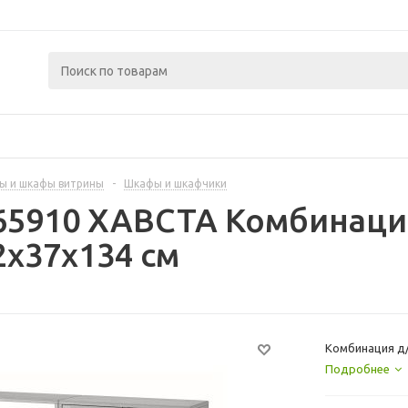
ы и шкафы витрины
-
Шкафы и шкафчики
65910 ХАВСТА Комбинаци
2x37x134 см
Комбинация д/
Подробнее