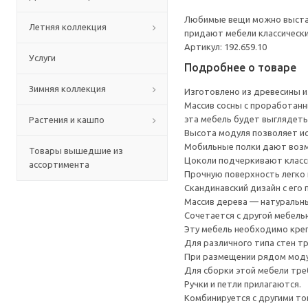
Любимые вещи можно выстав
Летняя коллекция
придают мебели классически
Артикул: 192.659.10
Услуги
Подробнее о товаре
Зимняя коллекция
Изготовлено из древесины и
Массив сосны с проработанн
эта мебель будет выглядеть
Растения и кашпо
Высота модуля позволяет и
Мобильные полки дают возм
Товары вышедшие из
Цоколи подчеркивают класс
ассортимента
Прочную поверхность легко
Скандинавский дизайн с его
Массив дерева — натуральн
Сочетается с другой мебель
Эту мебель необходимо креп
Для различного типа стен т
При размещении рядом моду
Для сборки этой мебели тре
Ручки и петли прилагаются.
Комбинируется с другими то