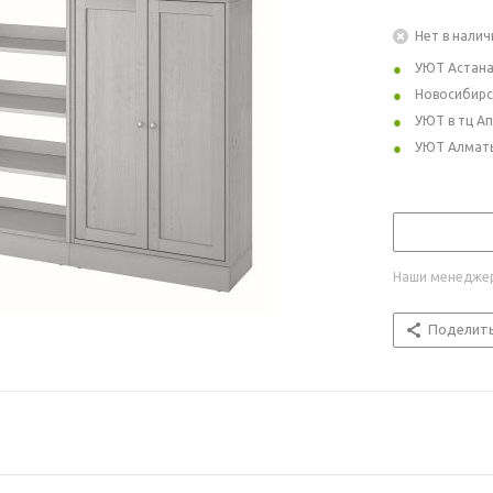
Нет в налич
УЮТ Астан
Новосибирс
УЮТ в тц А
УЮТ Алмат
Наши менеджер
Поделит