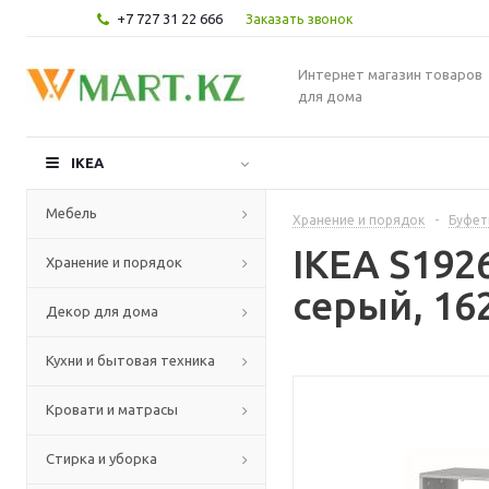
+7 727 31 22 666
Заказать звонок
Интернет магазин товаров
для дома
IKEA
Мебель
Хранение и порядок
-
Буфет
IKEA S192
Хранение и порядок
серый, 16
Декор для дома
Кухни и бытовая техника
Кровати и матрасы
Стирка и уборка