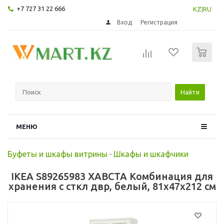
+7 727 31 22 666
KZ
|
RU
Вход
Регистрация
0
Найти
МЕНЮ
Буфеты и шкафы витрины
-
Шкафы и шкафчики
IKEA S89265983 ХАВСТА Комбинация для
хранения с сткл двр, белый, 81x47x212 см