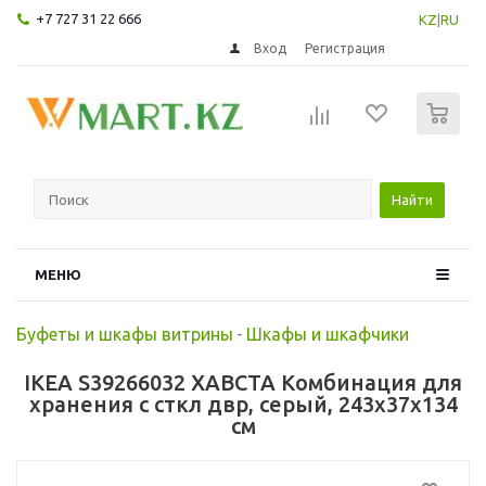
+7 727 31 22 666
KZ
|
RU
Вход
Регистрация
0
Найти
МЕНЮ
Буфеты и шкафы витрины
-
Шкафы и шкафчики
IKEA S39266032 ХАВСТА Комбинация для
хранения с сткл двр, серый, 243x37x134
см