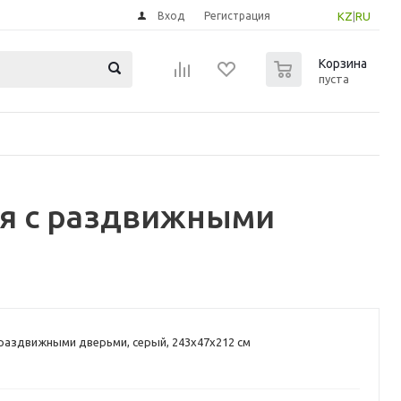
Вход
Регистрация
KZ
|
RU
0
Корзина
пуста
ия с раздвижными
раздвижными дверьми, серый, 243x47x212 см