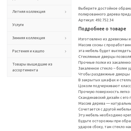
Выберите достойное обрамле
Летняя коллекция
полированного дерева прида
Артикул: 492.752.34
Услуги
Подробнее о товаре
Зимняя коллекция
Изготовлено из древесины и
Массив сосны с проработанн
эта мебель будет выглядеть
Растения и кашпо
Стеклянные дверцы позволя
Прочные полки из закаленно
Товары вышедшие из
Закаленное стекло – более 
ассортимента
Чтобы раздвижные дверцы о
В закрытых шкафах и стелл
Цоколи подчеркивают класс
Прочную поверхность легко
Скандинавский дизайн с его
Массив дерева — натуральн
Сочетается с другой мебель
Эту мебель необходимо креп
Будьте осторожны при обращ
ударов сбоку, там стекло на