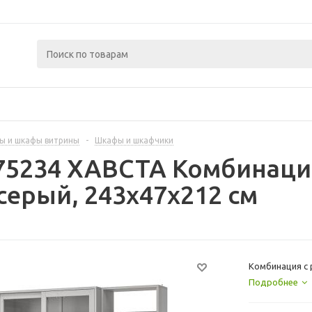
ы и шкафы витрины
-
Шкафы и шкафчики
275234 ХАВСТА Комбинац
серый, 243x47x212 см
Комбинация с 
Подробнее