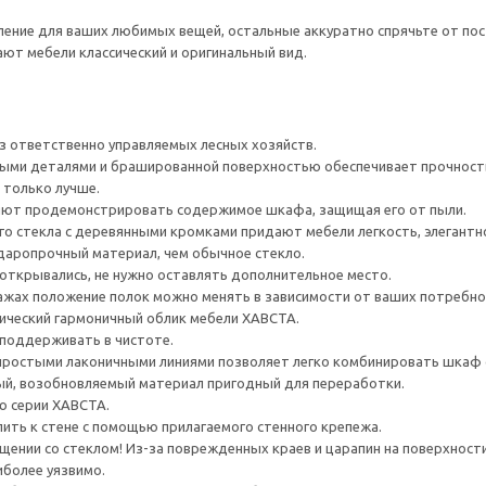
ние для ваших любимых вещей, остальные аккуратно спрячьте от пос
ют мебели классический и оригинальный вид.
з ответственно управляемых лесных хозяйств.
ыми деталями и брашированной поверхностью обеспечивает прочность,
 только лучше.
ют продемонстрировать содержимое шкафа, защищая его от пыли.
го стекла с деревянными кромками придают мебели легкость, элегантн
ударопрочный материал, чем обычное стекло.
ткрывались, не нужно оставлять дополнительное место.
ажах положение полок можно менять в зависимости от ваших потребно
ический гармоничный облик мебели ХАВСТА.
 поддерживать в чистоте.
 простыми лаконичными линиями позволяет легко комбинировать шкаф с
ый, возобновляемый материал пригодный для переработки.
ю серии ХАВСТА.
ить к стене с помощью прилагаемого стенного крепежа.
ении со стеклом! Из-за поврежденных краев и царапин на поверхности
иболее уязвимо.