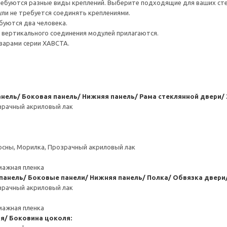
ребуются разные виды креплений. Выберите подходящие для ваших стен 
ли не требуется соединять креплениями.
буются два человека.
я вертикального соединения модулей прилагаются.
варами серии ХАВСТА.
анель/ Боковая панель/ Нижняя панель/ Рама стеклянной двери/ 
зрачный акриловый лак
сосны, Морилка, Прозрачный акриловый лак
мажная пленка
панель/ Боковые панели/ Нижняя панель/ Полка/ Обвязка двери/
зрачный акриловый лак
мажная пленка
я/ Боковина цоколя: