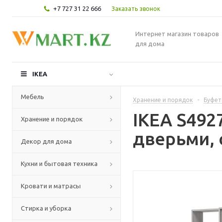
+7 727 31 22 666
Заказать звонок
Интернет магазин товаров
для дома
IKEA
Мебель
Хранение и порядок
-
Буфет
IKEA S49
Хранение и порядок
дверьми, 
Декор для дома
Кухни и бытовая техника
Кровати и матрасы
Стирка и уборка