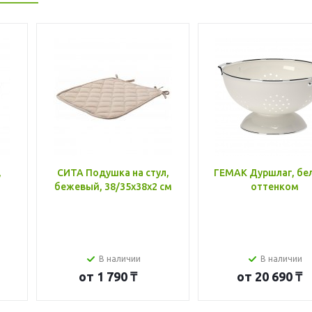
,
СИТА Подушка на стул,
ГЕМАК Дуршлаг, бе
бежевый, 38/35x38x2 см
оттенком
В наличии
В наличии
от
1 790 ₸
от
20 690 ₸