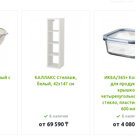
лый с
КАЛЛАКС Стеллаж,
ИКЕА/365+ Конт
белый, 42x147 см
для продукто
крышкой,
четырехугольной
стекло, пластик 
600 мл
В наличии
В наличи
от
69 590 ₸
от
4 080 ₸