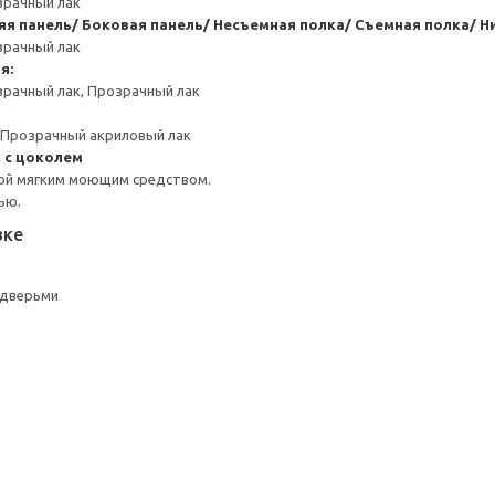
зрачный лак
яя панель/ Боковая панель/ Несъемная полка/ Съемная полка/ Н
зрачный лак
я:
зрачный лак, Прозрачный лак
, Прозрачный акриловый лак
 с цоколем
ой мягким моющим средством.
ью.
вке
 дверьми