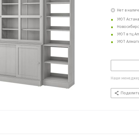
Нет в налич
УЮТ Астан
Новосибирс
УЮТ в тц А
УЮТ Алмат
Наши менеджер
Поделит