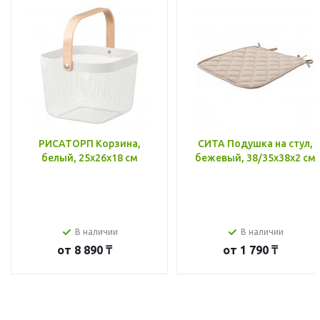
РИСАТОРП Корзина,
СИТА Подушка на стул,
белый, 25x26x18 см
бежевый, 38/35x38x2 см
В наличии
В наличии
от
8 890 ₸
от
1 790 ₸