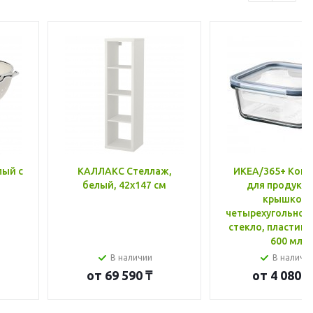
лый с
КАЛЛАКС Стеллаж,
ИКЕА/365+ Конт
белый, 42x147 см
для продукто
крышкой,
четырехугольной
стекло, пластик 
600 мл
В наличии
В наличи
от
69 590 ₸
от
4 080 ₸