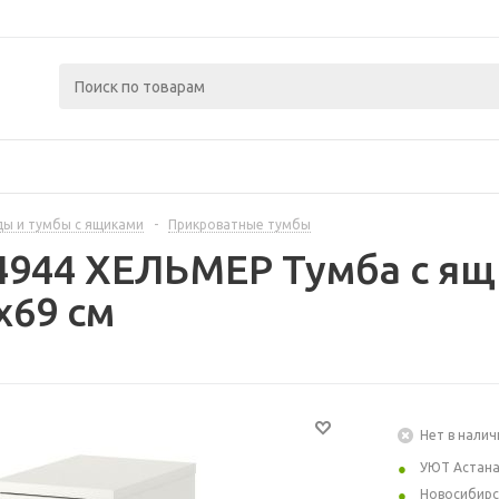
ы и тумбы с ящиками
-
Прикроватные тумбы
4944 ХЕЛЬМЕР Тумба с ящ
x69 см
Нет в налич
УЮТ Астан
Новосибирс