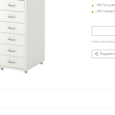
УЮТ в тц А
УЮТ Алмат
Наши менеджер
Поделит