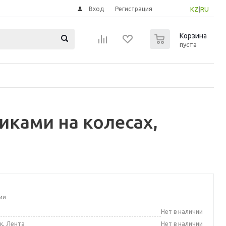
Вход
Регистрация
KZ
|
RU
0
Корзина
пуста
иками на колесах,
ии
а
Нет в наличии
к, Лента
Нет в наличии