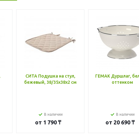
,
СИТА Подушка на стул,
ГЕМАК Дуршлаг, бе
бежевый, 38/35x38x2 см
оттенком
В наличии
В наличии
от
1 790 ₸
от
20 690 ₸