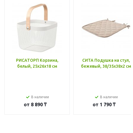
РИСАТОРП Корзина,
СИТА Подушка на стул,
белый, 25x26x18 см
бежевый, 38/35x38x2 см
В наличии
В наличии
от
8 890 ₸
от
1 790 ₸