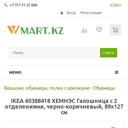
+7 727 31 22 666
KZ
|
RU
Вход
Регистрация
0
Найти
МЕНЮ
Вешалки, обувницы, полки с крючками
-
Обувницы
IKEA 60388418 ХЕМНЭС Галошница с 2
отделениями, черно-коричневый, 89x127
см