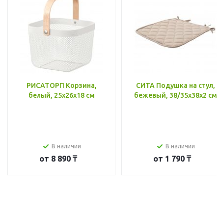
РИСАТОРП Корзина,
СИТА Подушка на стул,
белый, 25x26x18 см
бежевый, 38/35x38x2 см
В наличии
В наличии
от
8 890 ₸
от
1 790 ₸