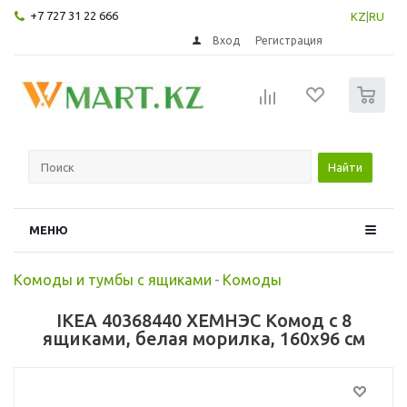
+7 727 31 22 666
KZ
|
RU
Вход
Регистрация
0
Найти
МЕНЮ
Комоды и тумбы с ящиками
-
Комоды
IKEA 40368440 ХЕМНЭС Комод с 8
ящиками, белая морилка, 160x96 см